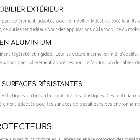
OBILIER EXTÉRIEUR
particulièrement adaptés pour le mobilier industriel extérieur. Ils 
ce qui les rend idéaux pour des applications où la mobilité du mobili
 EN ALUMINIUM
nt légèreté et rigidité. Leur structure interne en nid d’abeille, 
ux sont particulièrement appréciés pour la fabrication de tables de 
 SURFACES RÉSISTANTES
sthétiques du bois à la durabilité des plastiques. Ces matériaux ont
culièrement adaptés pour les surfaces de travail dans des environnem
PROTECTEURS
nce aux produits chimiques, à l’abrasion et à la corrosion des matéri