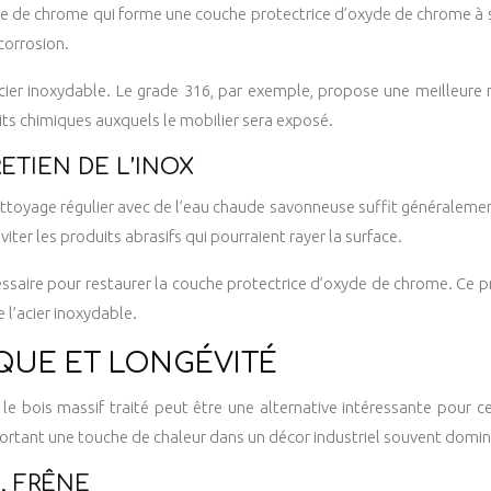
sence de chrome qui forme une couche protectrice d’oxyde de chrome à 
corrosion.
cier inoxydable. Le grade 316, par exemple, propose une meilleure r
its chimiques auxquels le mobilier sera exposé.
TIEN DE L’INOX
nettoyage régulier avec de l’eau chaude savonneuse suffit généraleme
viter les produits abrasifs qui pourraient rayer la surface.
ssaire pour restaurer la couche protectrice d’oxyde de chrome. Ce pr
e l’acier inoxydable.
IQUE ET LONGÉVITÉ
le bois massif traité peut être une alternative intéressante pour c
 apportant une touche de chaleur dans un décor industriel souvent domin
, FRÊNE