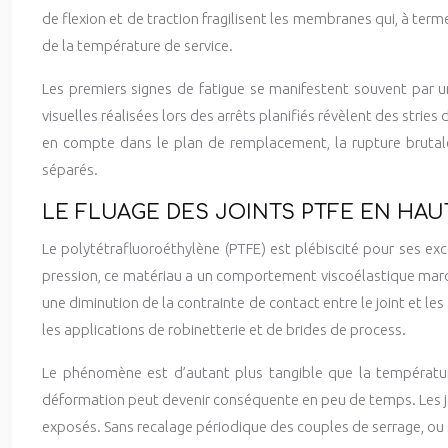
de flexion et de traction fragilisent les membranes qui, à ter
de la température de service.
Les premiers signes de fatigue se manifestent souvent par un
visuelles réalisées lors des arrêts planifiés révèlent des stri
en compte dans le plan de remplacement, la rupture brutal
séparés.
LE FLUAGE DES JOINTS PTFE EN HA
Le polytétrafluoroéthylène (PTFE) est plébiscité pour ses ex
pression, ce matériau a un comportement viscoélastique marq
une diminution de la contrainte de contact entre le joint et le
les applications de robinetterie et de brides de process.
Le phénomène est d’autant plus tangible que la températur
déformation peut devenir conséquente en peu de temps. Les joi
exposés. Sans recalage périodique des couples de serrage, ou 