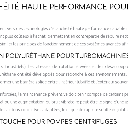
HÉITÉ HAUTE PERFORMANCE POUR
urnent vers des technologies d’étanchéité haute performance capables
nt plus coûteux à l’achat, permettent en contrepartie de réduire nett
similer les principes de fonctionnement de ces systèmes avancés afin
 EN POLYURÉTHANE POUR TURBOMACHINE
urs industriels), les vitesses de rotation élevées et les désacc
olyuréthane ont été développés pour répondre à ces environnements.
rmer une barrière solide entre l’intérieur lubrifié et l’extérieur souven
 renforcées, la maintenance préventive doit tenir compte de certains
al ou une augmentation du bruit vibratoire peut être le signe d’une 
des actions correctives adaptées, le risque de rupture subite du joint
RTOUCHE POUR POMPES CENTRIFUGES