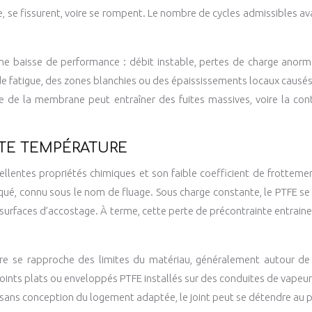
me, se fissurent, voire se rompent. Le nombre de cycles admissibles 
e baisse de performance : débit instable, pertes de charge anormal
es de fatigue, des zones blanchies ou des épaississements locaux causés
e de la membrane peut entraîner des fuites massives, voire la co
UTE TEMPÉRATURE
cellentes propriétés chimiques et son faible coefficient de frotteme
ué, connu sous le nom de fluage. Sous charge constante, le PTFE s
s surfaces d’accostage. À terme, cette perte de précontrainte entraine
e se rapproche des limites du matériau, généralement autour de 2
nts plats ou enveloppés PTFE installés sur des conduites de vapeur 
sans conception du logement adaptée, le joint peut se détendre au poi