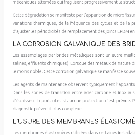
mécaniques alternées qui fragilisent progressivement la struc
Cette dégradation se manifeste par l’apparition de microfissu
variations thermiques, de la fréquence des cycles et de la
d’ajuster les périodicités de remplacement des joints EPDM e
LA CORROSION GALVANIQUE DES BRI
Les assemblages par brides métalliques sont un autre maillon
salines, effluents chimiques). Lorsque des métaux de nature di
le moins noble. Cette corrosion galvanique se manifeste souven
Les agents de maintenance observent typiquement l’apparition
Dans les zones de transition entre acier carbone et inox au
d’épaisseur importantes si aucune protection n’est prévue. Pl
diagnostic préventif plus complexe.
L’USURE DES MEMBRANES ÉLASTOMÈ
Les membranes élastomères utilisées dans certaines installatio