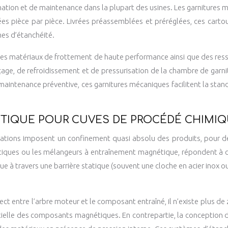
ion et de maintenance dans la plupart des usines. Les garnitures mé
s pièce par pièce. Livrées préassemblées et préréglées, ces cartou
mes d’étanchéité.
es matériaux de frottement de haute performance ainsi que des ressort
çage, de refroidissement et de pressurisation de la chambre de garn
maintenance préventive, ces garnitures mécaniques facilitent la stand
ÉTIQUE POUR CUVES DE PROCÉDÉ CHIMI
cations imposent un confinement quasi absolu des produits, pour de
iques ou les mélangeurs à entraînement magnétique, répondent à c
à travers une barrière statique (souvent une cloche en acier inox ou
ct entre l’arbre moteur et le composant entraîné, il n’existe plus de
ielle des composants magnétiques. En contrepartie, la conception do