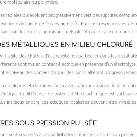
ture moléculaire du polymère.
res radiales qui évoluent progressivement vers des ruptures complète
 présence éventuelle de fluides agressifs. Pour les responsables 
n fonction des profils thermiques réels plutôt que des recommandati
DES MÉTALLIQUES EN MILIEU CHLORURÉ
 fragile des chaînes d’étanchéité, en particulier dans les installat
fférente sont mis en contact électrique en présence d’un électrolyte,
t au niveau des portées d’appui des joints, altérant progressivement
 de piqûres et de zones sous-cavées autour du siège du joint, qui ré
sténitique, la différence de potentiel électrochimique est suffisa
us insidieux encore, ces attaques localisées peuvent être invisibles 
RES SOUS PRESSION PULSÉE
ns sont soumises à des sollicitations répétées de pression pulsée. À 