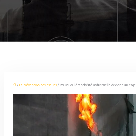
/
La prévention des risques
/ Pourquoi l’étanchéité industrielle devient un enj