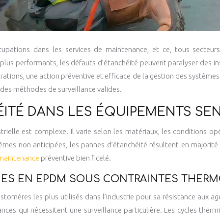
cupations dans les services de maintenance, et ce, tous secteurs 
 plus performants, les défauts d’étanchéité peuvent paralyser des in
ltrations, une action préventive et efficace de la gestion des systèm
 des méthodes de surveillance valides.
ÉITÉ DANS LES ÉQUIPEMENTS SE
rielle est complexe. Il varie selon les matériaux, les conditions op
trêmes non anticipées, les pannes d’étanchéité résultent en majorit
maintenance
préventive bien ficelé.
QUES EN EPDM SOUS CONTRAINTES THER
tomères les plus utilisés dans l’industrie pour sa résistance aux a
ances qui nécessitent une surveillance particulière. Les cycles ther