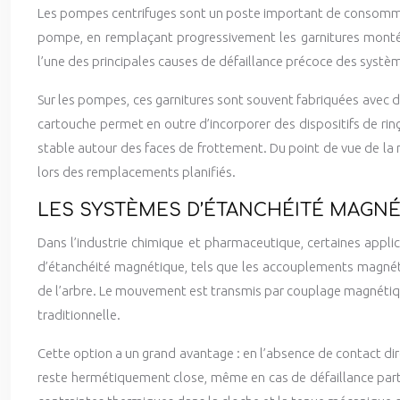
Les pompes centrifuges sont un poste important de consommat
pompe, en remplaçant progressivement les garnitures montée
l’une des principales causes de défaillance précoce des systè
Sur les pompes, ces garnitures sont souvent fabriquées avec d
cartouche permet en outre d’incorporer des dispositifs de rin
stable autour des faces de frottement. Du point de vue de la 
lors des remplacements planifiés.
LES SYSTÈMES D’ÉTANCHÉITÉ MAGN
Dans l’industrie chimique et pharmaceutique, certaines appli
d’étanchéité magnétique, tels que les accouplements magnét
de l’arbre. Le mouvement est transmis par couplage magnétique 
traditionnelle.
Cette option a un grand avantage : en l’absence de contact dire
reste hermétiquement close, même en cas de défaillance part